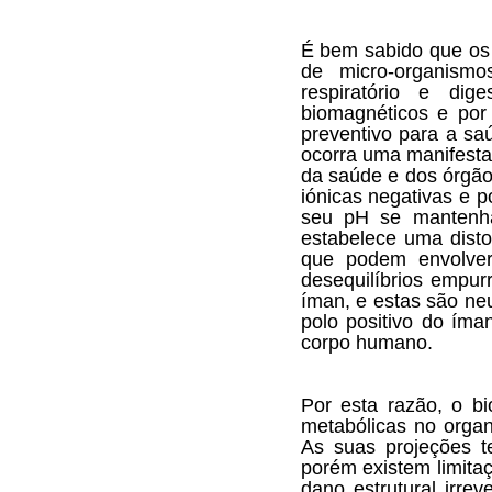
É bem sabido que os 
de micro-organism
respiratório e di
biomagnéticos e po
preventivo para a sa
ocorra uma manifestaç
da saúde e dos órgãos
iónicas negativas e 
seu pH se mantenha
estabelece uma disto
que podem envolver
desequilíbrios empu
íman, e estas são ne
polo positivo do íma
corpo humano.
Por esta razão, o b
metabólicas no organ
As suas projeções 
porém existem limit
dano estrutural irre