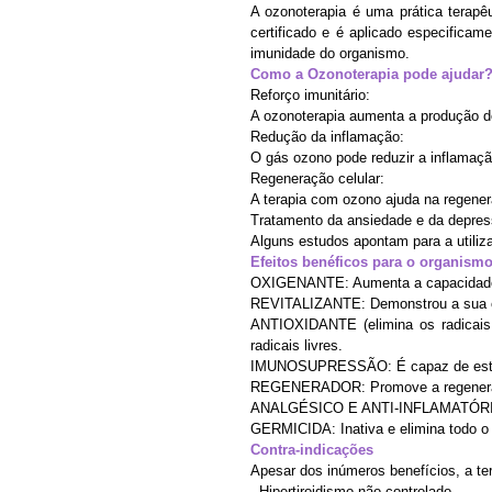
A ozonoterapia é uma prática terapê
certificado e é aplicado especificam
imunidade do organismo.
Como a Ozonoterapia pode ajudar
Reforço imunitário:
A ozonoterapia aumenta a produção de
Redução da inflamação:
O gás ozono pode reduzir a inflamaçã
Regeneração celular:
A terapia com ozono ajuda na regenera
Tratamento da ansiedade e da depres
Alguns estudos apontam para a utiliz
Efeitos benéficos para o organism
OXIGENANTE: Aumenta a capacidade do
REVITALIZANTE: Demonstrou a sua cap
ANTIOXIDANTE (elimina os radicais 
radicais livres.
IMUNOSUPRESSÃO: É capaz de estimu
REGENERADOR: Promove a regeneração d
ANALGÉSICO E ANTI-INFLAMATÓRIO: 
GERMICIDA: Inativa e elimina todo o 
Contra-indicações
Apesar dos inúmeros benefícios, a t
- Hipertiroidismo não controlado