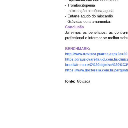
- Trombocitopenia
- Intoxicação alcoólica aguda
- Enfarte agudo do miocárdio
- Grávidas ou a amamentar.
Conclusão
Já vimos os benefícios, as contra-
profissional e informar-se melhor sob
BENCHMARK:
http://www.trovisca.pt/area.aspx?a=20
https://drauziovarella.uol.com.br/clin
brasil/#:~:text=O%20objetivo%20
https://www.doctoralia.com.br/pergun
fonte:
Trovisca