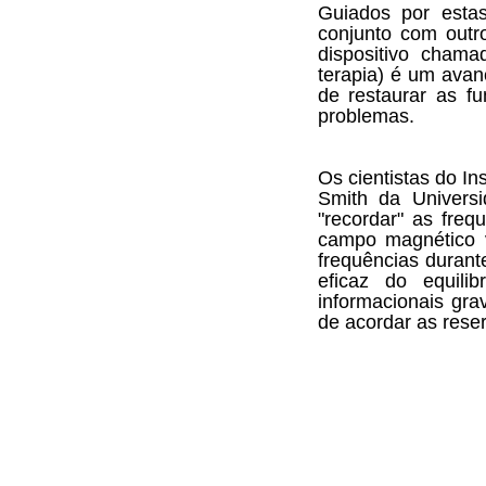
Guiados por esta
conjunto com outr
dispositivo cham
terapia) é um avan
de restaurar as f
problemas.
Os cientistas do In
Smith da Univers
"recordar" as fre
campo magnético v
frequências durant
eficaz do equili
informacionais gr
de acordar as rese