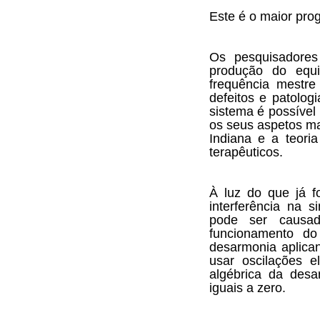
Este é o maior pro
Os pesquisadores
produção do equi
frequência mestre
defeitos e patolog
sistema é possíve
os seus aspetos ma
Indiana e a teori
terapêuticos.
À luz do que já f
interferência na s
pode ser causad
funcionamento do
desarmonia aplican
usar oscilações 
algébrica da desa
iguais a zero.