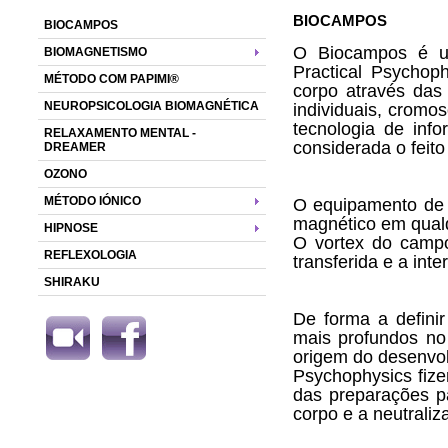
BIOCAMPOS
BIOCAMPOS
O Biocampos é um
BIOMAGNETISMO
Practical Psychop
MÉTODO COM PAPIMI®
corpo através das
NEUROPSICOLOGIA BIOMAGNÉTICA
individuais, cromo
tecnologia de inf
RELAXAMENTO MENTAL -
considerada o feito
DREAMER
OZONO
MÉTODO IÓNICO
O equipamento de 
magnético em qualq
HIPNOSE
O vortex do camp
REFLEXOLOGIA
transferida e a int
SHIRAKU
De forma a definir
mais profundos no 
origem do desenvolv
Psychophysics fiz
das preparações p
corpo e a neutrali