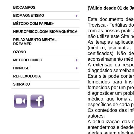
BIOCAMPOS
(Válido desde 01 de Ja
BIOMAGNETISMO
Este documento desc
MÉTODO COM PAPIMI®
Trovisca - Tertúlias d
com as nossas prátic
NEUROPSICOLOGIA BIOMAGNÉTICA
não utilize este Site
RELAXAMENTO MENTAL -
As terapias aplicad
DREAMER
(médico, psiquiatra,
OZONO
certificados). Não d
aconselhamento médic
MÉTODO IÓNICO
A extensão da respo
HIPNOSE
diagnóstico semelhant
Este site pode conte
REFLEXOLOGIA
fornecidos para fin
SHIRAKU
fornecidas por um pro
diagnosticar um prob
médico, que tomará 
específicas de cada 
Os conteúdos das inf
autores.
A actualização das 
entendermos e desde j
alertas sejam efectua