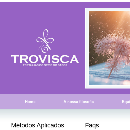
Home
A nossa filosofia
Equ
Métodos Aplicados
Faqs