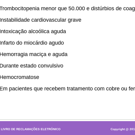
 Trombocitopenia menor que 50.000 e distúrbios de coa
 Instabilidade cardiovascular grave
 Intoxicação alcoólica aguda
 Infarto do miocárdio agudo
 Hemorragia maciça e aguda
 Durante estado convulsivo
 Hemocromatose
 Em pacientes que recebem tratamento com cobre ou fer
|
LIVRO DE RECLAMAÇÕES ELETRÓNICO
Copyright @ 20