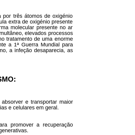
 por três átomos de oxigénio
la extra de oxigénio presente
rma molecular presente no ar
imultâneo, elevados processos
 no tratamento de uma enorme
nte a 1ª Guerra Mundial para
ono, a infeção desaparecia, as
SMO:
bsorver e transportar maior
ias e celulares em geral.
ara promover a recuperação
generativas.