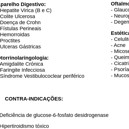
Oftalmo
parelho Digestivo:
- Glauc
 Hepatite Virica (B e C)
- Neurop
 Colite Ulcerosa
- Degen
 Doença de Crohn
 Fístulas Perineais
Estétic
 Hemorroidas
- Celuli
 Proctites
- Acne
 Ulceras Gástricas
- Micos
- Quei
torrinolaringologia:
- Cicatr
 Amigdalite Crónica
- Psorí
 Faringite Infecciosa
- Mucos
 Síndrome Vestibulococlear periférico
CONTRA-INDICAÇÕES:
 Deficiência de glucose-6-fosfato desidrogenase
 Hipertiroidismo tóxico