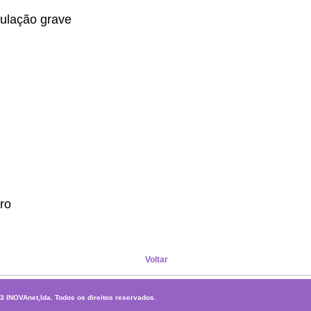
gulação grave
ro
Voltar
13
INOVAnet,lda.
Todos os direitos reservados.