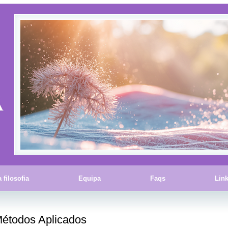
 filosofia
Equipa
Faqs
Lin
étodos Aplicados