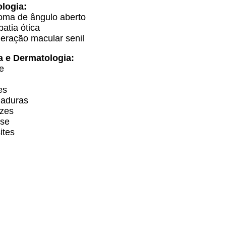
logia:
oma de ângulo aberto
atia ótica
eração macular senil
a e Dermatologia:
te
es
maduras
izes
ase
ites