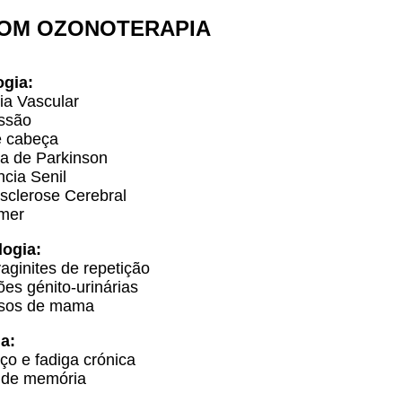
COM OZONOTERAPIA
ogia:
eia Vascular
ssão
e cabeça
a de Parkinson
cia Senil
osclerose Cerebral
imer
logia:
aginites de repetição
ões génito-urinárias
ssos de mama
ia:
ço e fadiga crónica
 de memória