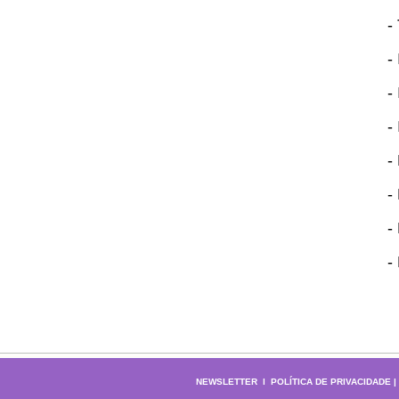
-
-
-
-
-
-
-
-
NEWSLETTER
l
POLÍTICA DE PRIVACIDADE