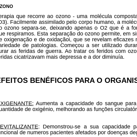
ZONO
erapia que recorre ao ozono - uma molécula composta
O3). Facilmente assimilado pelo corpo humano, a molécu
o ozono separa-se, deixando apenas o O2 que é a fo
ue respiramos. Esta separação do ozono permite, em s
e oxigenação e de oxidaçãoi, que se revelam eficazes
ariedade de patologias. Começou a ser utilizado dura
urar as feridas de guerra. Ao tratar os feridos com oz
eridas cicatrizavam mais depressa e a dor diminuía.
EFEITOS BENÉFICOS PARA O ORGANI
XIGENANTE:
Aumenta a capacidade do sangue para a
uantidade de oxigénio, melhorando as funções circulatór
EVITALIZANTE
: Demonstrou-se a sua capacidade p
uncional de numeros pacientes afetados por doenças de