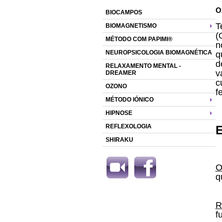
O
BIOCAMPOS
T
BIOMAGNETISMO
(
MÉTODO COM PAPIMI®
n
NEUROPSICOLOGIA BIOMAGNÉTICA
q
d
RELAXAMENTO MENTAL -
v
DREAMER
c
OZONO
f
MÉTODO IÓNICO
HIPNOSE
REFLEXOLOGIA
SHIRAKU
O
q
R
f