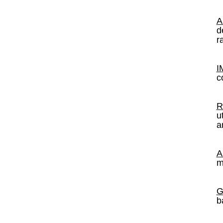
A
d
r
I
c
R
u
a
A
m
G
b