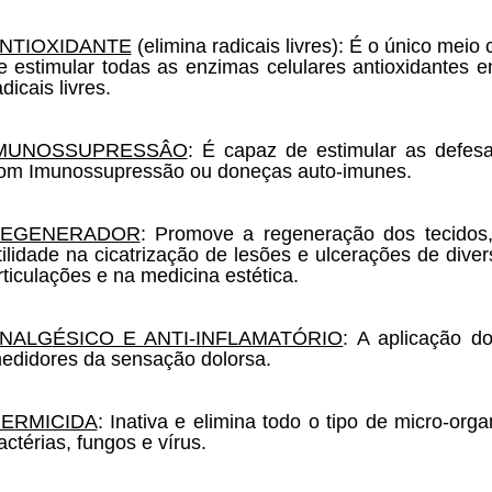
NTIOXIDANTE
(elimina radicais livres): É o único mei
e estimular todas as enzimas celulares antioxidantes 
adicais livres.
MUNOSSUPRESSÂO
: É capaz de estimular as defes
om Imunossupressão ou doneças auto-imunes.
EGENERADOR
: Promove a regeneração dos tecidos
tilidade na cicatrização de lesões e ulcerações de dive
rticulações e na medicina estética.
NALG
ÉSICO E ANTI-INFLAMATÓRIO
: A aplicação d
edidores da sensação dolorsa.
ERMICIDA
: Inativa e elimina todo o tipo de micro-org
actérias, fungos e vírus.