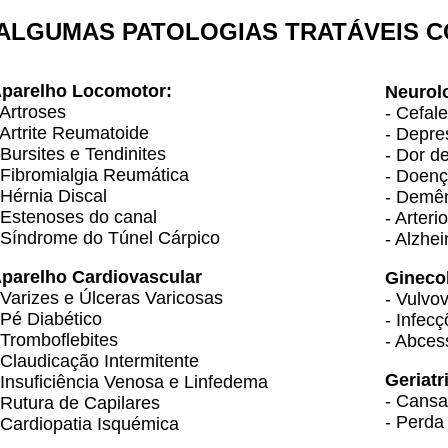
ALGUMAS PATOLOGIAS TRATÁVEIS 
parelho Locomotor:
Neurol
 Artroses
- Cefal
 Artrite Reumatoide
- Depre
 Bursites e Tendinites
- Dor d
 Fibromialgia Reumática
- Doenç
 Hérnia Discal
- Demên
 Estenoses do canal
- Arteri
 Síndrome do Túnel Cárpico
- Alzhe
parelho
Cardiovascular
Gineco
 Varizes e Úlceras Varicosas
- Vulvov
 Pé Diabético
- Infecç
 Tromboflebites
- Abce
 Claudicação Intermitente
Geriatr
 Insuficiência Venosa e Linfedema
- Cansa
 Rutura de Capilares
- Perda
 Cardiopatia Isquémica