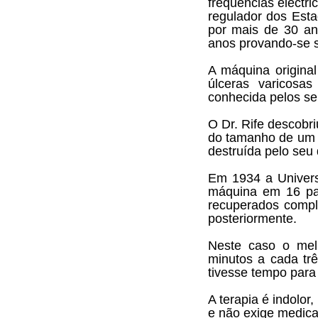
frequências eléctr
regulador dos Esta
por mais de 30 an
anos provando-se s
A máquina original 
úlceras varicosa
conhecida pelos seu
O Dr. Rife descobr
do tamanho de um v
destruída pelo seu 
Em 1934 a Universi
máquina em 16 pa
recuperados compl
posteriormente.
Neste caso o mel
minutos a cada trê
tivesse tempo para 
A terapia é indolor
e não exige medic