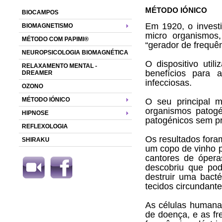
MÉTODO IÓNICO
BIOCAMPOS
Em 1920, o invest
BIOMAGNETISMO
micro organismos
MÉTODO COM PAPIMI®
“gerador de frequên
NEUROPSICOLOGIA BIOMAGNÉTICA
O dispositivo util
RELAXAMENTO MENTAL -
benefícios para 
DREAMER
infecciosas.
OZONO
MÉTODO IÓNICO
O seu principal 
organismos patogé
HIPNOSE
patogénicos sem pr
REFLEXOLOGIA
Os resultados fora
SHIRAKU
um copo de vinho 
cantores de ópera
descobriu que pod
destruir uma bacté
tecidos circundante
As células humana
de doença, e as fr