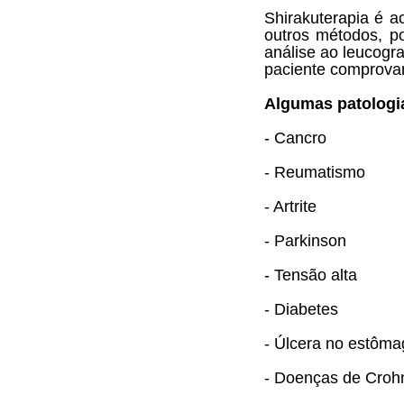
Shirakuterapia é 
outros métodos, p
análise ao leucogr
paciente comprovan
Algumas patologia
- Cancro
- Reumatismo
- Artrite
- Parkinson
- Tensão alta
- Diabetes
- Úlcera no estôm
- Doenças de Croh