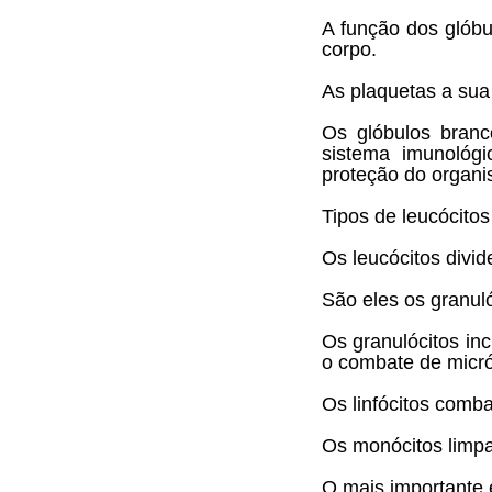
A função dos glóbu
corpo.
As plaquetas a sua
Os glóbulos bran
sistema imunológ
proteção do organi
Tipos de leucócitos
Os leucócitos divid
São eles os granuló
Os granulócitos inc
o combate de micró
Os linfócitos comba
Os monócitos limpa
O mais importante é